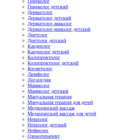
Гинеколог
Гинеколог детский
Дерматолог
Дерматолог детский
Дерматолог-миколог
Дерматолог-миколог детский
Диетолог
Диетолог детский
Кардиолог
Кардиолог детский
Колопроктолог
Колопроктолог детский
Косметолог
Лимфолог
Логопедия
Маммолог
Маммолог детский
Мануальная терапия
Мануальная терапия для детей
Медицинский массаж
Медицинский массаж для детей
Невролог
Невролог детский
Нефролог
Озонотерапевт