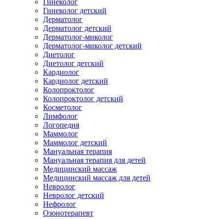
Гинеколог
Гинеколог детский
Дерматолог
Дерматолог детский
Дерматолог-миколог
Дерматолог-миколог детский
Диетолог
Диетолог детский
Кардиолог
Кардиолог детский
Колопроктолог
Колопроктолог детский
Косметолог
Лимфолог
Логопедия
Маммолог
Маммолог детский
Мануальная терапия
Мануальная терапия для детей
Медицинский массаж
Медицинский массаж для детей
Невролог
Невролог детский
Нефролог
Озонотерапевт