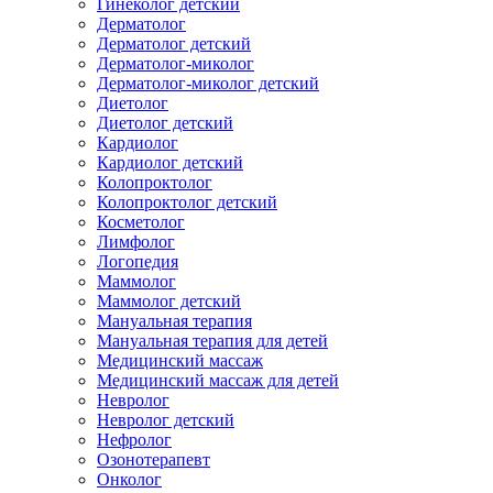
Гинеколог детский
Дерматолог
Дерматолог детский
Дерматолог-миколог
Дерматолог-миколог детский
Диетолог
Диетолог детский
Кардиолог
Кардиолог детский
Колопроктолог
Колопроктолог детский
Косметолог
Лимфолог
Логопедия
Маммолог
Маммолог детский
Мануальная терапия
Мануальная терапия для детей
Медицинский массаж
Медицинский массаж для детей
Невролог
Невролог детский
Нефролог
Озонотерапевт
Онколог