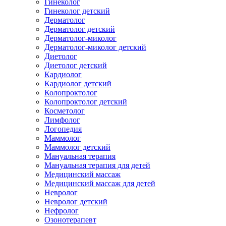
Гинеколог
Гинеколог детский
Дерматолог
Дерматолог детский
Дерматолог-миколог
Дерматолог-миколог детский
Диетолог
Диетолог детский
Кардиолог
Кардиолог детский
Колопроктолог
Колопроктолог детский
Косметолог
Лимфолог
Логопедия
Маммолог
Маммолог детский
Мануальная терапия
Мануальная терапия для детей
Медицинский массаж
Медицинский массаж для детей
Невролог
Невролог детский
Нефролог
Озонотерапевт