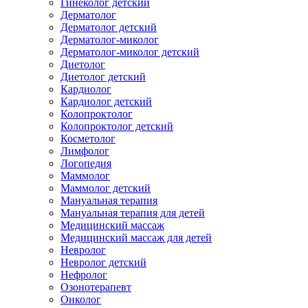
Гинеколог детский
Дерматолог
Дерматолог детский
Дерматолог-миколог
Дерматолог-миколог детский
Диетолог
Диетолог детский
Кардиолог
Кардиолог детский
Колопроктолог
Колопроктолог детский
Косметолог
Лимфолог
Логопедия
Маммолог
Маммолог детский
Мануальная терапия
Мануальная терапия для детей
Медицинский массаж
Медицинский массаж для детей
Невролог
Невролог детский
Нефролог
Озонотерапевт
Онколог