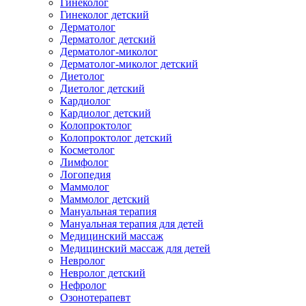
Гинеколог
Гинеколог детский
Дерматолог
Дерматолог детский
Дерматолог-миколог
Дерматолог-миколог детский
Диетолог
Диетолог детский
Кардиолог
Кардиолог детский
Колопроктолог
Колопроктолог детский
Косметолог
Лимфолог
Логопедия
Маммолог
Маммолог детский
Мануальная терапия
Мануальная терапия для детей
Медицинский массаж
Медицинский массаж для детей
Невролог
Невролог детский
Нефролог
Озонотерапевт