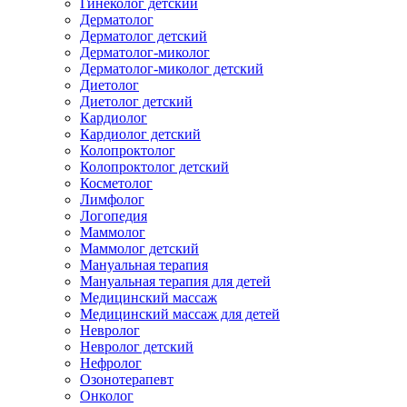
Гинеколог детский
Дерматолог
Дерматолог детский
Дерматолог-миколог
Дерматолог-миколог детский
Диетолог
Диетолог детский
Кардиолог
Кардиолог детский
Колопроктолог
Колопроктолог детский
Косметолог
Лимфолог
Логопедия
Маммолог
Маммолог детский
Мануальная терапия
Мануальная терапия для детей
Медицинский массаж
Медицинский массаж для детей
Невролог
Невролог детский
Нефролог
Озонотерапевт
Онколог