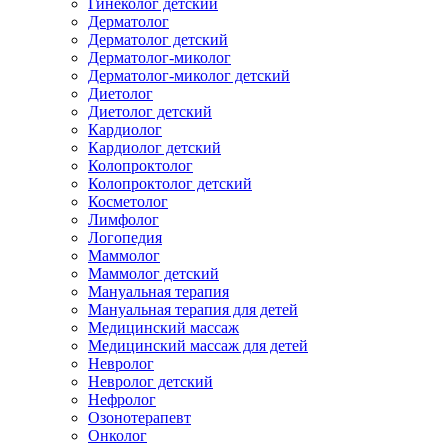
Гинеколог детский
Дерматолог
Дерматолог детский
Дерматолог-миколог
Дерматолог-миколог детский
Диетолог
Диетолог детский
Кардиолог
Кардиолог детский
Колопроктолог
Колопроктолог детский
Косметолог
Лимфолог
Логопедия
Маммолог
Маммолог детский
Мануальная терапия
Мануальная терапия для детей
Медицинский массаж
Медицинский массаж для детей
Невролог
Невролог детский
Нефролог
Озонотерапевт
Онколог