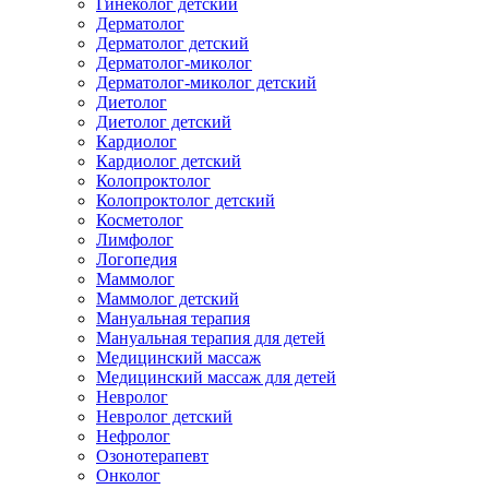
Гинеколог детский
Дерматолог
Дерматолог детский
Дерматолог-миколог
Дерматолог-миколог детский
Диетолог
Диетолог детский
Кардиолог
Кардиолог детский
Колопроктолог
Колопроктолог детский
Косметолог
Лимфолог
Логопедия
Маммолог
Маммолог детский
Мануальная терапия
Мануальная терапия для детей
Медицинский массаж
Медицинский массаж для детей
Невролог
Невролог детский
Нефролог
Озонотерапевт
Онколог