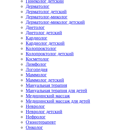
Гинеколог детский
Дерматолог
Дерматолог детский
Дерматолог-миколог
Дерматолог-миколог детский
Диетолог
Диетолог детский
Кардиолог
Кардиолог детский
Колопроктолог
Колопроктолог детский
Косметолог
Лимфолог
Логопедия
Маммолог
Маммолог детский
Мануальная терапия
Мануальная терапия для детей
Медицинский массаж
Медицинский массаж для детей
Невролог
Невролог детский
Нефролог
Озонотерапевт
Онколог