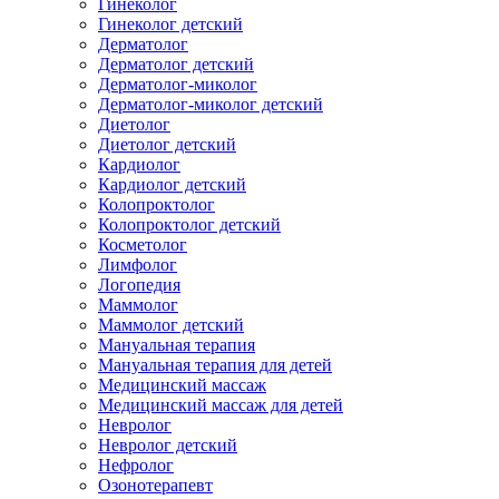
Гинеколог
Гинеколог детский
Дерматолог
Дерматолог детский
Дерматолог-миколог
Дерматолог-миколог детский
Диетолог
Диетолог детский
Кардиолог
Кардиолог детский
Колопроктолог
Колопроктолог детский
Косметолог
Лимфолог
Логопедия
Маммолог
Маммолог детский
Мануальная терапия
Мануальная терапия для детей
Медицинский массаж
Медицинский массаж для детей
Невролог
Невролог детский
Нефролог
Озонотерапевт