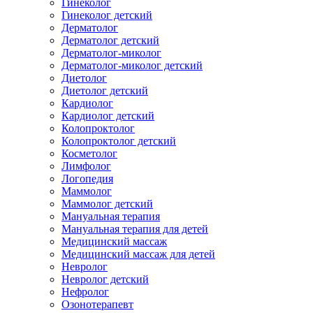
Гинеколог
Гинеколог детский
Дерматолог
Дерматолог детский
Дерматолог-миколог
Дерматолог-миколог детский
Диетолог
Диетолог детский
Кардиолог
Кардиолог детский
Колопроктолог
Колопроктолог детский
Косметолог
Лимфолог
Логопедия
Маммолог
Маммолог детский
Мануальная терапия
Мануальная терапия для детей
Медицинский массаж
Медицинский массаж для детей
Невролог
Невролог детский
Нефролог
Озонотерапевт