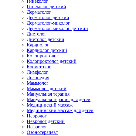
Гинеколог
Гинеколог детский
Дерматолог
Дерматолог детский
Дерматолог-миколог
Дерматолог-миколог детский
Диетолог
Диетолог детский
Кардиолог
Кардиолог детский
Колопроктолог
Колопроктолог детский
Косметолог
Лимфолог
Логопедия
Маммолог
Маммолог детский
Мануальная терапия
Мануальная терапия для детей
Медицинский массаж
Медицинский массаж для детей
Невролог
Невролог детский
Нефролог
Озонотерапевт