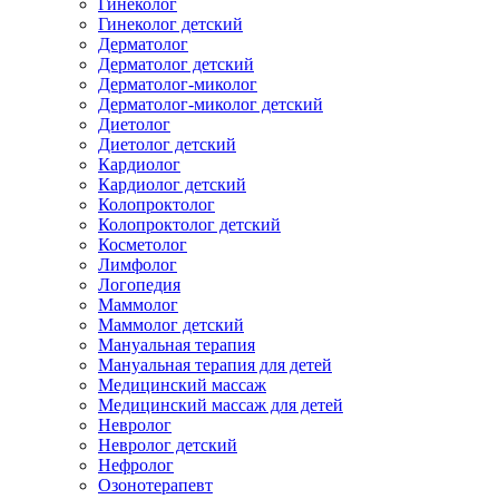
Гинеколог
Гинеколог детский
Дерматолог
Дерматолог детский
Дерматолог-миколог
Дерматолог-миколог детский
Диетолог
Диетолог детский
Кардиолог
Кардиолог детский
Колопроктолог
Колопроктолог детский
Косметолог
Лимфолог
Логопедия
Маммолог
Маммолог детский
Мануальная терапия
Мануальная терапия для детей
Медицинский массаж
Медицинский массаж для детей
Невролог
Невролог детский
Нефролог
Озонотерапевт