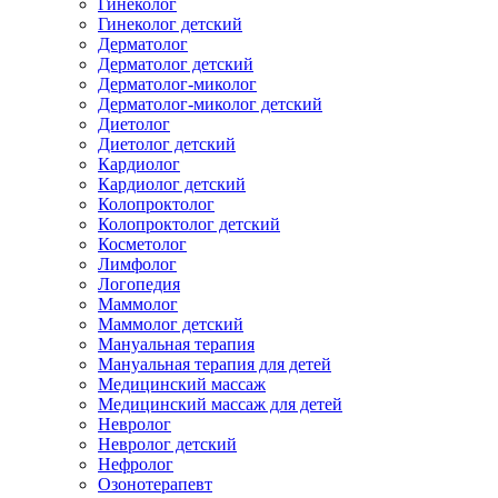
Гинеколог
Гинеколог детский
Дерматолог
Дерматолог детский
Дерматолог-миколог
Дерматолог-миколог детский
Диетолог
Диетолог детский
Кардиолог
Кардиолог детский
Колопроктолог
Колопроктолог детский
Косметолог
Лимфолог
Логопедия
Маммолог
Маммолог детский
Мануальная терапия
Мануальная терапия для детей
Медицинский массаж
Медицинский массаж для детей
Невролог
Невролог детский
Нефролог
Озонотерапевт