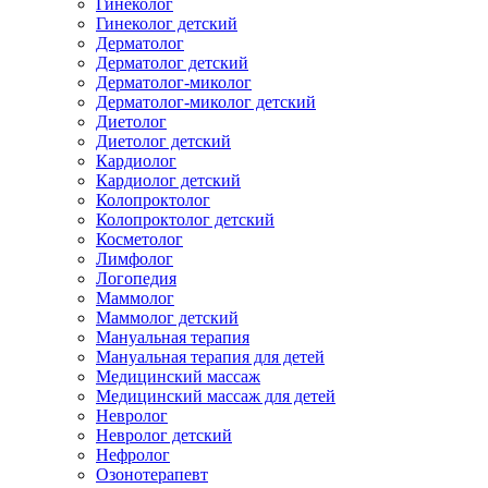
Гинеколог
Гинеколог детский
Дерматолог
Дерматолог детский
Дерматолог-миколог
Дерматолог-миколог детский
Диетолог
Диетолог детский
Кардиолог
Кардиолог детский
Колопроктолог
Колопроктолог детский
Косметолог
Лимфолог
Логопедия
Маммолог
Маммолог детский
Мануальная терапия
Мануальная терапия для детей
Медицинский массаж
Медицинский массаж для детей
Невролог
Невролог детский
Нефролог
Озонотерапевт