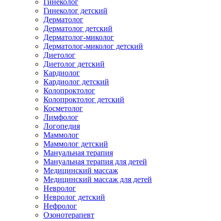
Гинеколог
Гинеколог детский
Дерматолог
Дерматолог детский
Дерматолог-миколог
Дерматолог-миколог детский
Диетолог
Диетолог детский
Кардиолог
Кардиолог детский
Колопроктолог
Колопроктолог детский
Косметолог
Лимфолог
Логопедия
Маммолог
Маммолог детский
Мануальная терапия
Мануальная терапия для детей
Медицинский массаж
Медицинский массаж для детей
Невролог
Невролог детский
Нефролог
Озонотерапевт