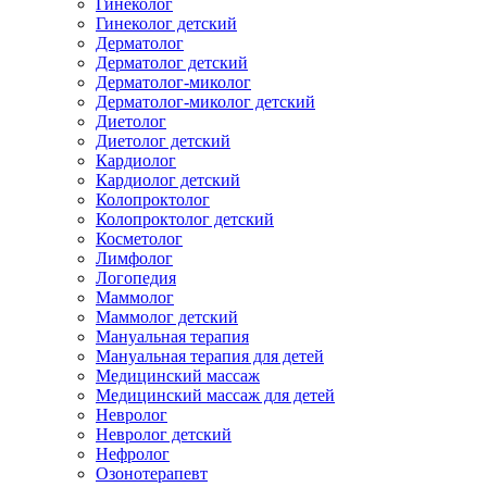
Гинеколог
Гинеколог детский
Дерматолог
Дерматолог детский
Дерматолог-миколог
Дерматолог-миколог детский
Диетолог
Диетолог детский
Кардиолог
Кардиолог детский
Колопроктолог
Колопроктолог детский
Косметолог
Лимфолог
Логопедия
Маммолог
Маммолог детский
Мануальная терапия
Мануальная терапия для детей
Медицинский массаж
Медицинский массаж для детей
Невролог
Невролог детский
Нефролог
Озонотерапевт