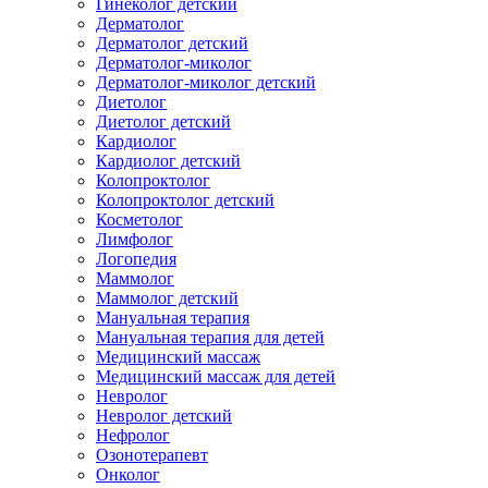
Гинеколог детский
Дерматолог
Дерматолог детский
Дерматолог-миколог
Дерматолог-миколог детский
Диетолог
Диетолог детский
Кардиолог
Кардиолог детский
Колопроктолог
Колопроктолог детский
Косметолог
Лимфолог
Логопедия
Маммолог
Маммолог детский
Мануальная терапия
Мануальная терапия для детей
Медицинский массаж
Медицинский массаж для детей
Невролог
Невролог детский
Нефролог
Озонотерапевт
Онколог