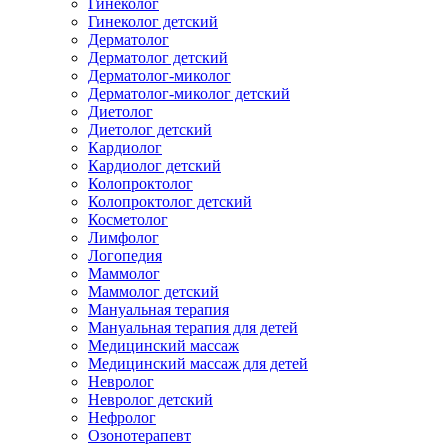
Гинеколог
Гинеколог детский
Дерматолог
Дерматолог детский
Дерматолог-миколог
Дерматолог-миколог детский
Диетолог
Диетолог детский
Кардиолог
Кардиолог детский
Колопроктолог
Колопроктолог детский
Косметолог
Лимфолог
Логопедия
Маммолог
Маммолог детский
Мануальная терапия
Мануальная терапия для детей
Медицинский массаж
Медицинский массаж для детей
Невролог
Невролог детский
Нефролог
Озонотерапевт