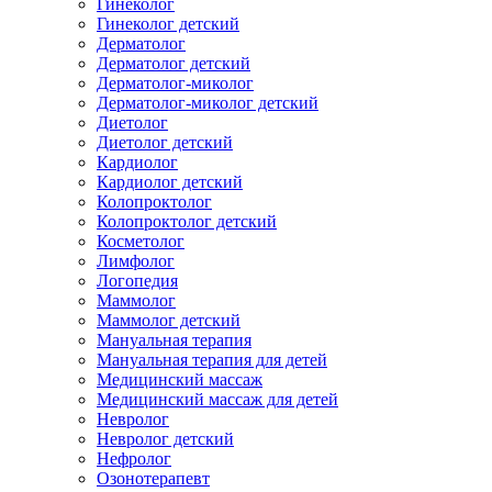
Гинеколог
Гинеколог детский
Дерматолог
Дерматолог детский
Дерматолог-миколог
Дерматолог-миколог детский
Диетолог
Диетолог детский
Кардиолог
Кардиолог детский
Колопроктолог
Колопроктолог детский
Косметолог
Лимфолог
Логопедия
Маммолог
Маммолог детский
Мануальная терапия
Мануальная терапия для детей
Медицинский массаж
Медицинский массаж для детей
Невролог
Невролог детский
Нефролог
Озонотерапевт