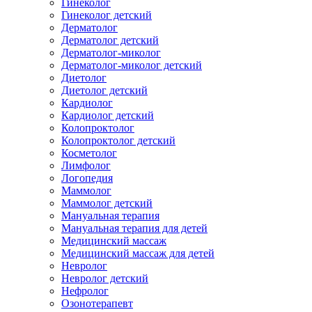
Гинеколог
Гинеколог детский
Дерматолог
Дерматолог детский
Дерматолог-миколог
Дерматолог-миколог детский
Диетолог
Диетолог детский
Кардиолог
Кардиолог детский
Колопроктолог
Колопроктолог детский
Косметолог
Лимфолог
Логопедия
Маммолог
Маммолог детский
Мануальная терапия
Мануальная терапия для детей
Медицинский массаж
Медицинский массаж для детей
Невролог
Невролог детский
Нефролог
Озонотерапевт