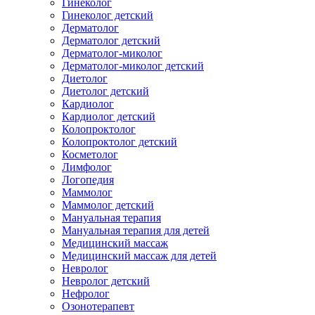
Гинеколог
Гинеколог детский
Дерматолог
Дерматолог детский
Дерматолог-миколог
Дерматолог-миколог детский
Диетолог
Диетолог детский
Кардиолог
Кардиолог детский
Колопроктолог
Колопроктолог детский
Косметолог
Лимфолог
Логопедия
Маммолог
Маммолог детский
Мануальная терапия
Мануальная терапия для детей
Медицинский массаж
Медицинский массаж для детей
Невролог
Невролог детский
Нефролог
Озонотерапевт