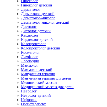
Гинеколог
Гинеколог детский
Дерматолог
Дерматолог детский
Дерматолог-миколог
Дерматолог-миколог детский
Диетолог
Диетолог детский
Кардиолог
Кардиолог детский
Колопроктолог
Колопроктолог детский
Косметолог
Лимфолог
Логопедия
Маммолог
Маммолог детский
Мануальная терапия
Мануальная терапия для детей
Медицинский массаж
Медицинский массаж для детей
Невролог
Невролог детский
Нефролог
Озонотерапевт