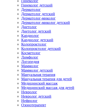
Гинеколог
Гинеколог детский
Дерматолог
Дерматолог детский
Дерматолог-миколог
Дерматолог-миколог детский
Диетолог
Диетолог детский
Кардиолог
Кардиолог детский
Колопроктолог
Колопроктолог детский
Косметолог
Лимфолог
Логопедия
Маммолог
Маммолог детский
Мануальная терапия
Мануальная терапия для детей
Медицинский массаж
Медицинский массаж для детей
Невролог
Невролог детский
Нефролог
Озонотерапевт