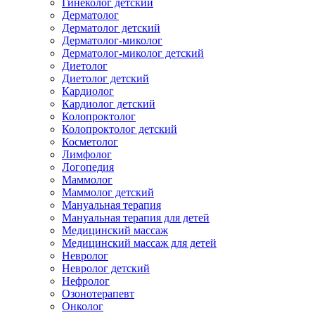
Гинеколог детский
Дерматолог
Дерматолог детский
Дерматолог-миколог
Дерматолог-миколог детский
Диетолог
Диетолог детский
Кардиолог
Кардиолог детский
Колопроктолог
Колопроктолог детский
Косметолог
Лимфолог
Логопедия
Маммолог
Маммолог детский
Мануальная терапия
Мануальная терапия для детей
Медицинский массаж
Медицинский массаж для детей
Невролог
Невролог детский
Нефролог
Озонотерапевт
Онколог