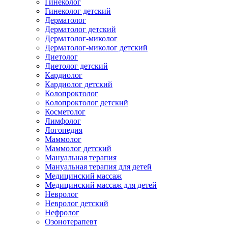
Гинеколог
Гинеколог детский
Дерматолог
Дерматолог детский
Дерматолог-миколог
Дерматолог-миколог детский
Диетолог
Диетолог детский
Кардиолог
Кардиолог детский
Колопроктолог
Колопроктолог детский
Косметолог
Лимфолог
Логопедия
Маммолог
Маммолог детский
Мануальная терапия
Мануальная терапия для детей
Медицинский массаж
Медицинский массаж для детей
Невролог
Невролог детский
Нефролог
Озонотерапевт