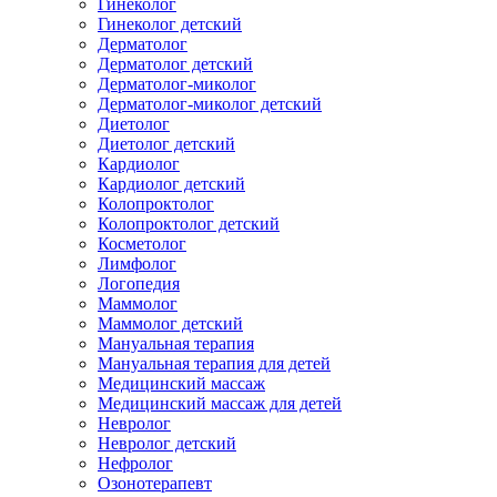
Гинеколог
Гинеколог детский
Дерматолог
Дерматолог детский
Дерматолог-миколог
Дерматолог-миколог детский
Диетолог
Диетолог детский
Кардиолог
Кардиолог детский
Колопроктолог
Колопроктолог детский
Косметолог
Лимфолог
Логопедия
Маммолог
Маммолог детский
Мануальная терапия
Мануальная терапия для детей
Медицинский массаж
Медицинский массаж для детей
Невролог
Невролог детский
Нефролог
Озонотерапевт